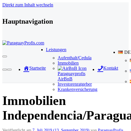
Direkt zum Inhalt wechseln
Hauptnavigation
Leistungen
DE
Aufenthalt/Cedula
Immobilien
Startseite
Kontakt
Paraguayprofis
AirBnB
Investorenratgeber
Krankenversicherung
Immobilien
Independencia/Paragu
Veröffentlicht am
7. Juli 2019
(13. September 2019)
von
ParaguayProfis