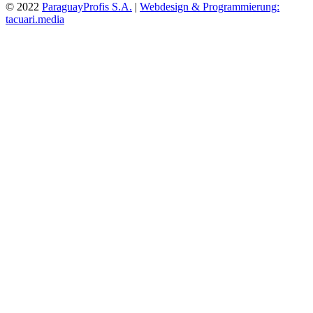
© 2022
ParaguayProfis S.A.
|
Webdesign & Programmierung:
tacuari.media