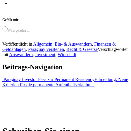
Gefällt mir:
Wird geladen …
Veröffentlicht in
Allgemein
,
Ein- & Auswandern
,
Finanzen &
Geldanlagen
,
Paraguay verstehen
,
Recht & Gesetze
Verschlagwortet
mit
Auswandern
,
Investment
,
Wirtschaft
Beitrags-Navigation
Paraguay Investor Pass zur Permanent Residency
Eilmeldung: Neue
Kriterien für die permanente Aufenthaltserlaubnis