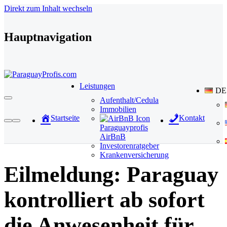
Direkt zum Inhalt wechseln
Hauptnavigation
Leistungen
DE
Aufenthalt/Cedula
Immobilien
Startseite
Kontakt
Paraguayprofis
AirBnB
Investorenratgeber
Krankenversicherung
Eilmeldung: Paraguay
kontrolliert ab sofort
die Anwesenheit für