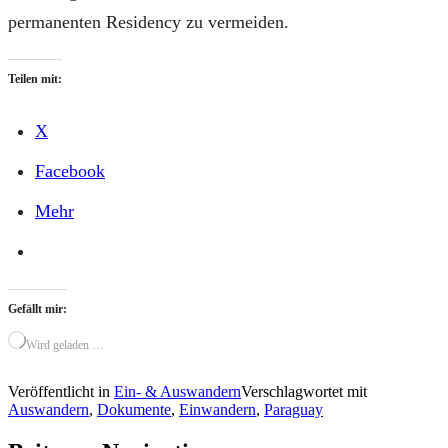
permanenten Residency zu vermeiden.
Teilen mit:
X
Facebook
Mehr
Gefällt mir:
Wird geladen …
Veröffentlicht in
Ein- & Auswandern
Verschlagwortet mit
Auswandern
,
Dokumente
,
Einwandern
,
Paraguay