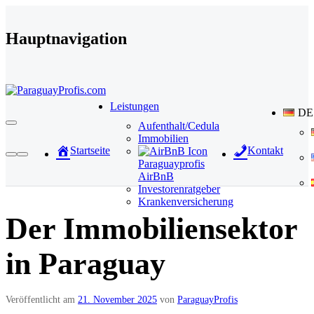
Direkt zum Inhalt wechseln
Hauptnavigation
Leistungen
DE
Aufenthalt/Cedula
Immobilien
Startseite
Kontakt
Paraguayprofis
AirBnB
Investorenratgeber
Krankenversicherung
Der Immobiliensektor
in Paraguay
Veröffentlicht am
21. November 2025
von
ParaguayProfis