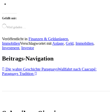
Gefällt mir:
Wird geladen …
Veröffentlicht in
Finanzen & Geldanlagen
,
Immobilien
Verschlagwortet mit
Anlage
,
Geld
,
Immobilien
,
Investment
,
Investor
Beitrags-Navigation
Die wahre Geschichte Paraguays
Wallfahrt nach Caacupé:
Paraguays Tradition