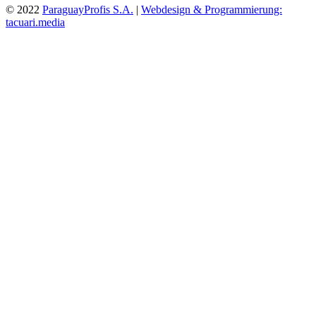
© 2022
ParaguayProfis S.A.
|
Webdesign & Programmierung:
tacuari.media