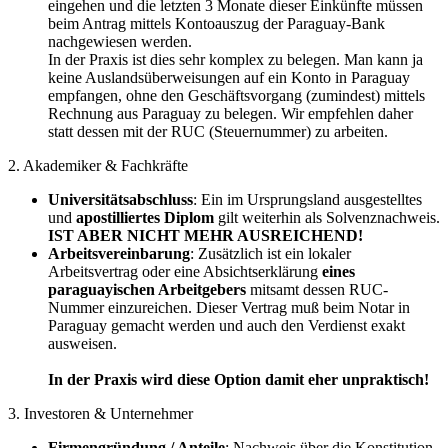
eingehen und die letzten 3 Monate dieser Einkünfte müssen
beim Antrag mittels Kontoauszug der Paraguay-Bank
nachgewiesen werden.
In der Praxis ist dies sehr komplex zu belegen. Man kann ja
keine Auslandsüberweisungen auf ein Konto in Paraguay
empfangen, ohne den Geschäftsvorgang (zumindest) mittels
Rechnung aus Paraguay zu belegen. Wir empfehlen daher
statt dessen mit der RUC (Steuernummer) zu arbeiten.
2. Akademiker & Fachkräfte
Universitätsabschluss
: Ein im Ursprungsland ausgestelltes
und
apostilliertes Diplom
gilt weiterhin als Solvenznachweis.
IST ABER NICHT MEHR AUSREICHEND!
Arbeitsvereinbarung
: Zusätzlich ist ein lokaler
Arbeitsvertrag oder eine Absichtserklärung
eines
paraguayischen Arbeitgebers
mitsamt dessen RUC-
Nummer einzureichen. Dieser Vertrag muß beim Notar in
Paraguay gemacht werden und auch den Verdienst exakt
ausweisen.
In der Praxis wird diese Option damit eher unpraktisch!
3. Investoren & Unternehmer
Firmengründung / Anteile
: Nachweis über die Konstitution