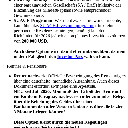
einer paraguayischen Gesellschaft (SA / EAS) inklusive der
Einzahlung des Mindestkapitals sowie entsprechender
Gewinne daraus.
SUACE-Programm
: Wer nicht zwei Jahre warten möchte,
kann über das
SUACE-Investorenprogramm
direkt eine
permanente Residenz beantragen, benötigt laut den
Richtlinien für 2026 jedoch ein geplantes Investitionsvolumen
von
200.000 USD
.
Auch diese Option wird damit eher unbrauchbar, da man
in dem Fall gleich den
Investor Pass
wählen kann.
4. Rentner & Pensionäre
Rentennachweis
: Offizielle Bescheinigung des Rententrägers
über eine dauerhafte, monatliche Auszahlung. Auch dieses
Dokument erfordert zwingend eine
Apostille
.
NEU seit Juli 2026: Man muß den Erhalt der Rente auf
ein Konto in Paraguay nachweisen oder zumindest Belege
über die Behebung des Geldes über einen
Bankautomaten oder Western Union etc. über die letzten
3 Monate belegen können!
Diese Option bleibt durch die neuen Regelungen
weiterhin vergleichsweise einfach!