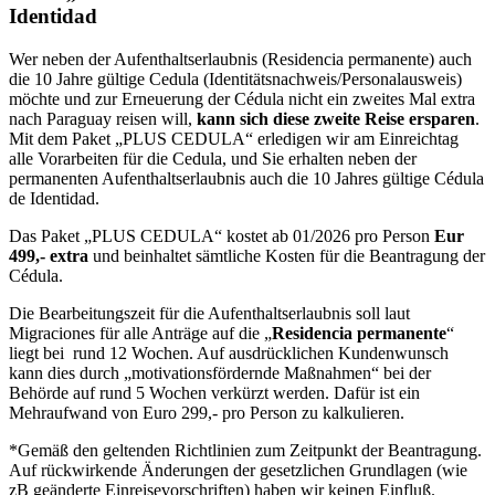
Identidad
Wer neben der Aufenthaltserlaubnis (Residencia permanente) auch
die 10 Jahre gültige Cedula (Identitätsnachweis/Personalausweis)
möchte und zur Erneuerung der Cédula nicht ein zweites Mal extra
nach Paraguay reisen will,
kann sich diese zweite Reise ersparen
.
Mit dem Paket „PLUS CEDULA“ erledigen wir am Einreichtag
alle Vorarbeiten für die Cedula, und Sie erhalten neben der
permanenten Aufenthaltserlaubnis auch die 10 Jahres gültige Cédula
de Identidad.
Das Paket „PLUS CEDULA“ kostet ab 01/2026 pro Person
Eur
499,- extra
und beinhaltet sämtliche Kosten für die Beantragung der
Cédula.
Die Bearbeitungszeit für die Aufenthaltserlaubnis soll laut
Migraciones für alle Anträge auf die „
Residencia permanente
“
liegt bei rund 12 Wochen. Auf ausdrücklichen Kundenwunsch
kann dies durch „motivationsfördernde Maßnahmen“ bei der
Behörde auf rund 5 Wochen verkürzt werden. Dafür ist ein
Mehraufwand von Euro 299,- pro Person zu kalkulieren.
*Gemäß den geltenden Richtlinien zum Zeitpunkt der Beantragung.
Auf rückwirkende Änderungen der gesetzlichen Grundlagen (wie
zB geänderte Einreisevorschriften) haben wir keinen Einfluß.