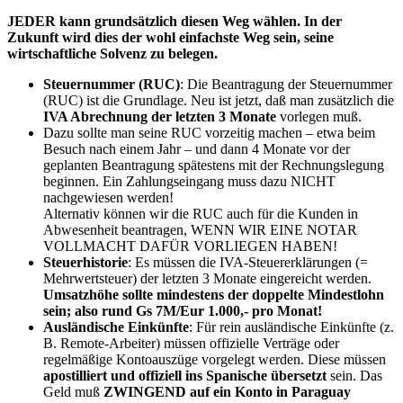
JEDER kann grundsätzlich diesen Weg wählen. In der
Zukunft wird dies der wohl einfachste Weg sein, seine
wirtschaftliche Solvenz zu belegen.
Steuernummer (RUC)
: Die Beantragung der Steuernummer
(RUC) ist die Grundlage. Neu ist jetzt, daß man zusätzlich die
IVA Abrechnung der letzten 3 Monate
vorlegen muß.
Dazu sollte man seine RUC vorzeitig machen – etwa beim
Besuch nach einem Jahr – und dann 4 Monate vor der
geplanten Beantragung spätestens mit der Rechnungslegung
beginnen. Ein Zahlungseingang muss dazu NICHT
nachgewiesen werden!
Alternativ können wir die RUC auch für die Kunden in
Abwesenheit beantragen, WENN WIR EINE NOTAR
VOLLMACHT DAFÜR VORLIEGEN HABEN!
Steuerhistorie
: Es müssen die IVA-Steuererklärungen (=
Mehrwertsteuer) der letzten 3 Monate eingereicht werden.
Umsatzhöhe sollte mindestens der doppelte Mindestlohn
sein; also rund Gs 7M/Eur 1.000,- pro Monat!
Ausländische Einkünfte
: Für rein ausländische Einkünfte (z.
B. Remote-Arbeiter) müssen offizielle Verträge oder
regelmäßige Kontoauszüge vorgelegt werden. Diese müssen
apostilliert und offiziell ins Spanische übersetzt
sein. Das
Geld muß
ZWINGEND auf ein Konto in Paraguay