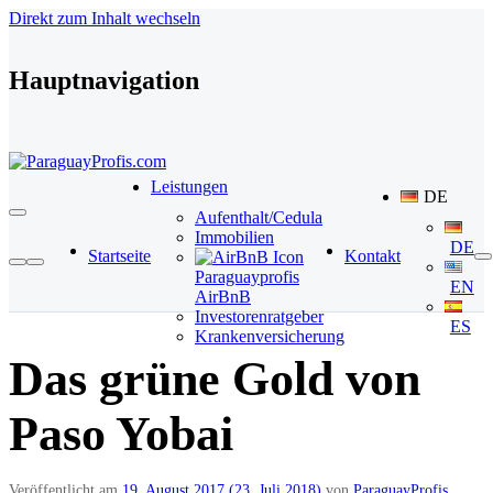
Direkt zum Inhalt wechseln
Hauptnavigation
Leistungen
DE
Aufenthalt/Cedula
Immobilien
DE
Startseite
Kontakt
Paraguayprofis
EN
AirBnB
Investorenratgeber
ES
Krankenversicherung
Das grüne Gold von
Paso Yobai
Veröffentlicht am
19. August 2017
(23. Juli 2018)
von
ParaguayProfis